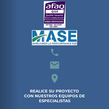
local_phone
email
location_on
REALICE SU PROYECTO
CON NUESTROS EQUIPOS DE
ESPECIALISTAS