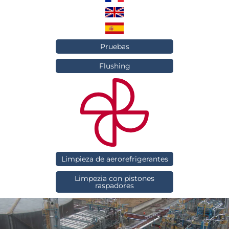
Pruebas
Flushing
Limpieza de aerorefrigerantes
Limpezia con pistones
raspadores