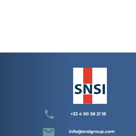
local_phone
+33 4 90 58 21 18
email
info@snsigroup.com